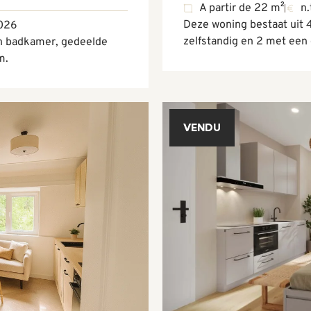
A partir de 22 m²
n.
Deze woning bestaat uit
026
zelfstandig en 2 met ee
n badkamer, gedeelde
m.
VENDU