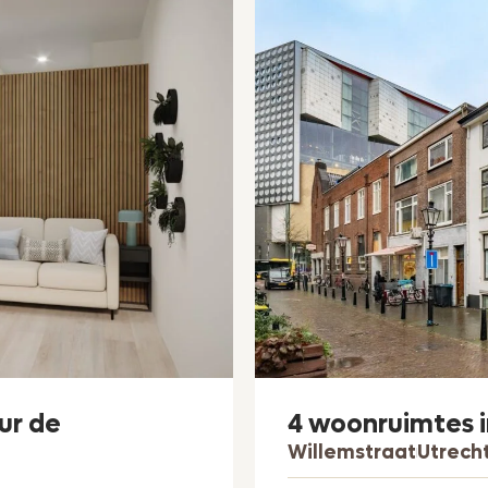
ur de
4 woonruimtes 
Willemstraat
Utrech