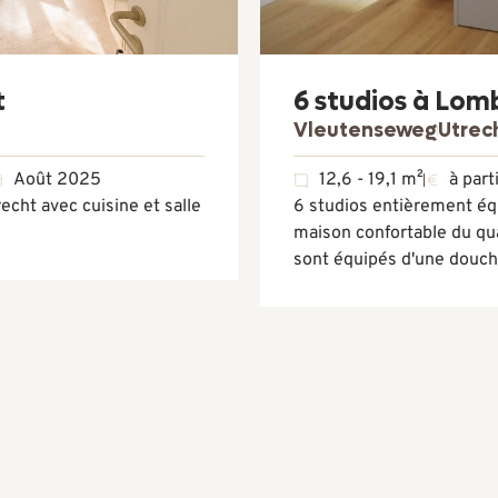
t
6 studios à Lom
Vleutenseweg
Utrec
Août 2025
12,6 - 19,1 m²
à part
cht avec cuisine et salle
6 studios entièrement é
maison confortable du qua
sont équipés d'une douche