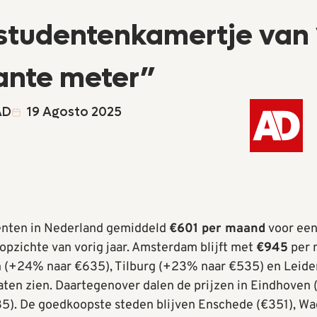
 studentenkamertje van 
ante meter”
AD
19 Agosto 2025
enten in Nederland gemiddeld
€601 per maand
voor een
 opzichte van vorig jaar. Amsterdam blijft met
€945
per 
en (+24% naar €635), Tilburg (+23% naar €535) en Leid
laten zien. Daartegenover dalen de prijzen in Eindhoven
35). De goedkoopste steden blijven Enschede (€351), W