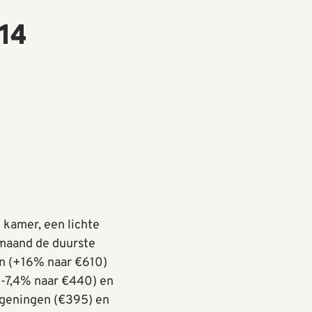
14
 kamer, een lichte
maand de duurste
en (+16% naar €610)
 (-7,4% naar €440) en
ageningen (€395) en