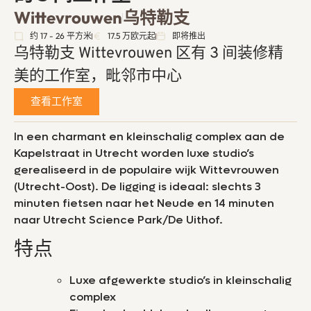
Wittevrouwen
乌特勒支
约 17 - 26 平方米
17.5 万欧元起
即将推出
乌特勒支 Wittevrouwen 区有 3 间装修精
美的工作室，毗邻市中心
查看工作室
In een charmant en kleinschalig complex aan de
Kapelstraat in Utrecht worden luxe studio’s
gerealiseerd in de populaire wijk Wittevrouwen
(Utrecht-Oost). De ligging is ideaal: slechts 3
minuten fietsen naar het Neude en 14 minuten
naar Utrecht Science Park/De Uithof.
特点
Luxe afgewerkte studio’s in kleinschalig
complex